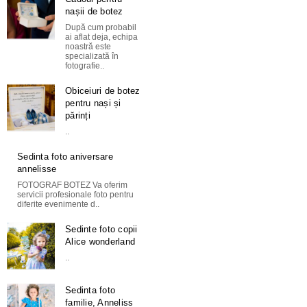
nașii de botez
După cum probabil
ai aflat deja, echipa
noastră este
specializată în
fotografie..
Obiceiuri de botez
pentru nași și
părinți
..
Sedinta foto aniversare
annelisse
FOTOGRAF BOTEZ Va oferim
servicii profesionale foto pentru
diferite evenimente d..
Sedinte foto copii
Alice wonderland
..
Sedinta foto
familie, Anneliss