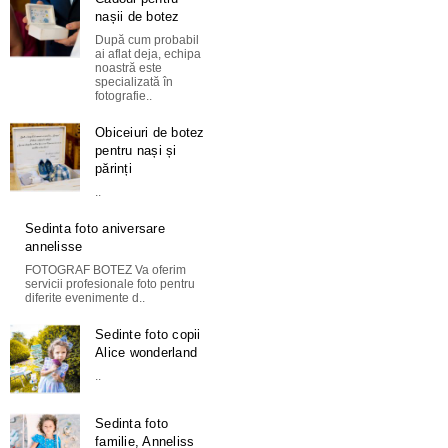
nașii de botez
După cum probabil
ai aflat deja, echipa
noastră este
specializată în
fotografie..
Obiceiuri de botez
pentru nași și
părinți
..
Sedinta foto aniversare
annelisse
FOTOGRAF BOTEZ Va oferim
servicii profesionale foto pentru
diferite evenimente d..
Sedinte foto copii
Alice wonderland
..
Sedinta foto
familie, Anneliss