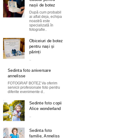
nașii de botez
După cum probabil
ai aflat deja, echipa
noastră este
specializată în
fotografie..
Obiceiuri de botez
pentru nași și
părinți
..
Sedinta foto aniversare
annelisse
FOTOGRAF BOTEZ Va oferim
servicii profesionale foto pentru
diferite evenimente d..
Sedinte foto copii
Alice wonderland
..
Sedinta foto
familie, Anneliss