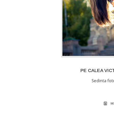
PE CALEA VIC
Sedinta fo
SE