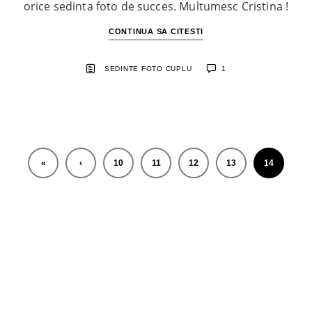
orice sedinta foto de succes. Multumesc Cristina !
CONTINUA SA CITESTI
SEDINTE FOTO CUPLU
1
«
‹
10
11
12
13
14