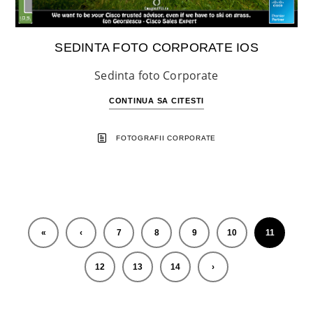
SEDINTA FOTO CORPORATE IOS
Sedinta foto Corporate
CONTINUA SA CITESTI
FOTOGRAFII CORPORATE
«
‹
7
8
9
10
11
12
13
14
›